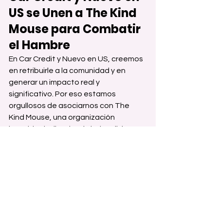
US se Unen a The Kind 
Mouse para Combatir 
el Hambre
En Car Credit y Nuevo en US, creemos 
en retribuirle a la comunidad y en 
generar un impacto real y 
significativo. Por eso estamos 
orgullosos de asociarnos con The 
Kind Mouse, una organización 
increíble dedicada a brindar alivio 
alimentario a niños y familias en 
necesidad.
El hambre es un desafío que ningún 
niño debería enfrentar, y The Kind 
Mouse trabaja incansablemente para 
garantizar que los niños de nuestra 