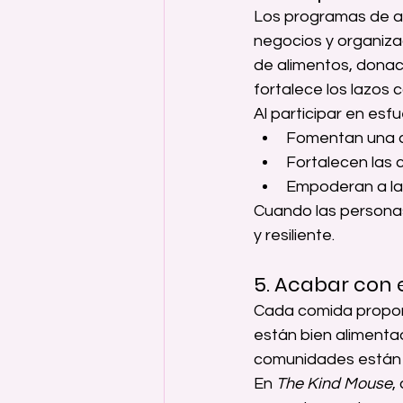
Los programas de asi
negocios y organizac
de alimentos, donaci
fortalece los lazos 
Al participar en es
Fomentan una c
Fortalecen las 
Empoderan a la
Cuando las persona
y resiliente.
5. Acabar con 
Cada comida proporc
están bien alimentad
comunidades están
En 
The Kind Mouse
,