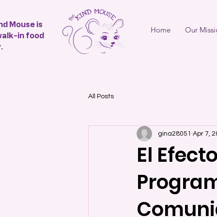
nd Mouse is
Home
Our Missi
walk-in food
.
All Posts
gina28051
Apr 7, 
El Efec
Program
Comuni