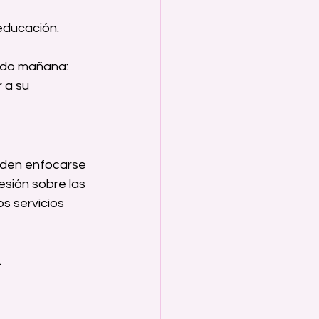
educación.
ado mañana: 
 a su 
eden enfocarse 
esión sobre las 
s servicios 
.