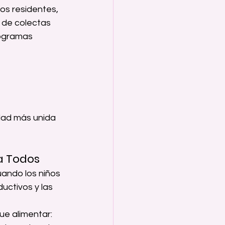
os residentes, 
s de colectas 
rogramas 
dad más unida 
a Todos
ando los niños 
uctivos y las 
e alimentar: 