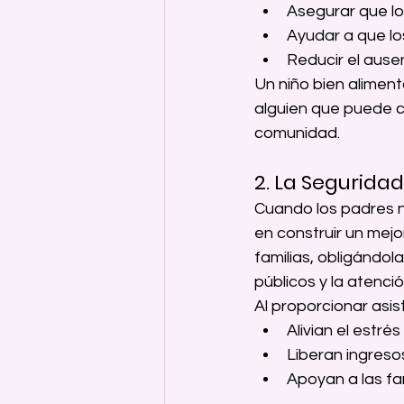
Asegurar que lo
Ayudar a que lo
Reducir el ause
Un niño bien alimen
alguien que puede co
comunidad.
2. La Seguridad
Cuando los padres 
en construir un mejo
familias, obligándola
públicos y la atenci
Al proporcionar asi
Alivian el estré
Liberan ingreso
Apoyan a las fam