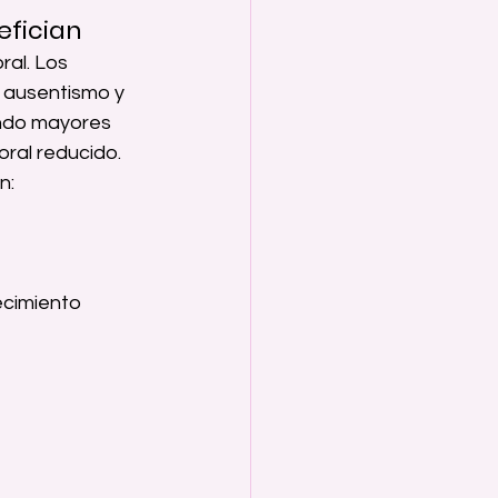
efician
ral. Los 
 ausentismo y 
ando mayores 
ral reducido.
n:
ecimiento 