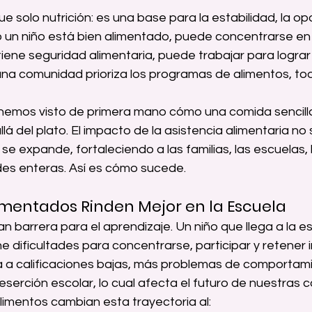
 solo nutrición: es una base para la estabilidad, la opo
 un niño está bien alimentado, puede concentrarse en l
iene seguridad alimentaria, puede trabajar para lograr 
una comunidad prioriza los programas de alimentos, to
 hemos visto de primera mano cómo una comida sencill
lá del plato. El impacto de la asistencia alimentaria no
: se expande, fortaleciendo a las familias, las escuelas, 
es enteras. Así es cómo sucede.
Alimentados Rinden Mejor en la Escuela
n barrera para el aprendizaje. Un niño que llega a la es
 dificultades para concentrarse, participar y retener i
a a calificaciones bajas, más problemas de comportami
serción escolar, lo cual afecta el futuro de nuestras
imentos cambian esta trayectoria al: