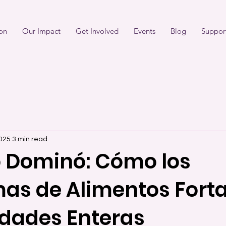
on
Our Impact
Get Involved
Events
Blog
Suppor
2025
3 min read
to Dominó: Cómo los
as de Alimentos Fort
dades Enteras