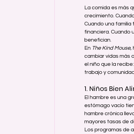
La comida es más que
crecimiento. Cuando
Cuando una familia t
financiera. Cuando 
benefician.
En 
The Kind Mouse
,
cambiar vidas más al
el niño que la recibe
trabajo y comunidad
1. Niños Bien 
El hambre es una gra
estómago vacío tiene
hambre crónica llev
mayores tasas de de
Los programas de al